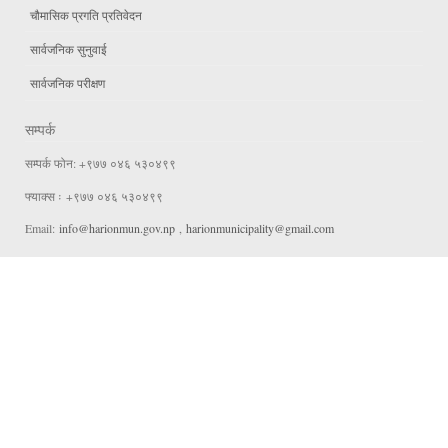
चौमासिक प्रगति प्रतिवेदन
सार्वजनिक सुनुवाई
सार्वजनिक परीक्षण
सम्पर्क
सम्पर्क फोन: +९७७ ०४६ ५३०४९९
फ्याक्स ः +९७७ ०४६ ५३०४९९
Email:
info@harionmun.gov.np
,
harionmunicipality@gmail.com