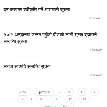
कार्य
दरभाउपत्र स्वीकृति गर्ने आशयको सूचना
आ
सम्
a
Read more
दरभा
स्
५०% अनुदानमा उन्नत गहुँको बीउको लागी शुल्क बुझाउने
आ
सम्बन्धि सुचना ।
ab
Read more
अनुद
उ
सरुवा सहमति सम्बन्धि सुचना
ग
ब
abo
Read more
श
सरु
बुझ
सहम
सम्
सम्बन
सुच
सुच
« first
‹ previous
…
5
6
7
Pages
9
8
10
11
12
13
…
next ›
last »