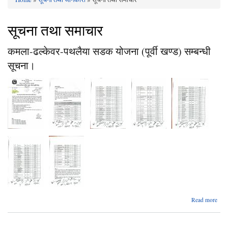
You are here
सूचना तथा समाचार
कमला-ढल्केवर-पथलैया सडक योजना (पूर्वी खण्ड) सम्बन्धी
सूचना।
ab
Read more
कम
ढल्के
पथल