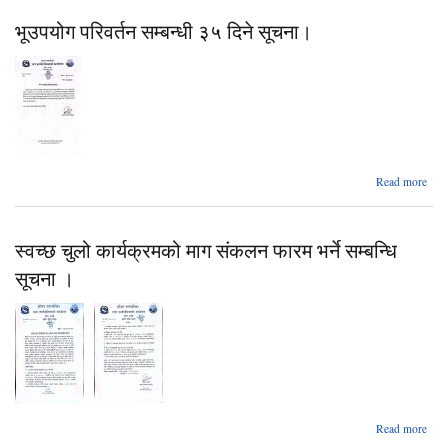
बर्ण
भूउपयोग परिवर्तन सम्बन्धी ३५ दिने सूचना।
म
माग 
सम्
सू
abo
Read more
भूउप
परिवर
सम्बन
स्वच्छ चुलो कार्यक्रमको माग संकलन फारम भर्ने सम्बन्धि
३५ द
सूच
सूचना ।
Read more
स्वच