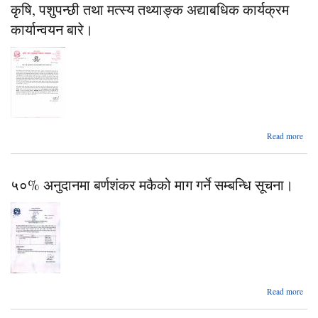
कृषि, पशुपन्छी तथा मत्स्य तथ्याङ्क अद्याबधिक कार्यक्रम
स
यो
कार्यान्वयन बारे।
(
खण
सम्ब
सूच
a
Read more
पशु
तथा म
५०% अनुदानमा बर्णशंकर मकैको माग गर्ने सम्बन्धि सूचना।
तथ्
अद्य
कार्
कार्य
ab
Read more
अनुद