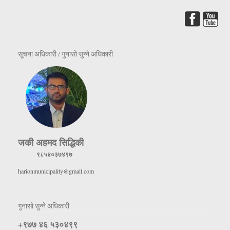
सूचना अधिकारी / गुनासो सुन्ने अधिकारी
जकी अहमद सिद्धिकी
९८५४०३७४९७
harionmunicipality@gmail.com
गुनासो सुन्ने अधिकारी
+९७७ ४६ ५३०४९९