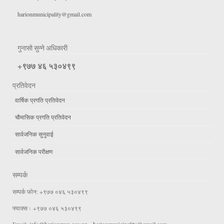
harionmunicipality@gmail.com
गुनासो सुन्ने अधिकारी
+९७७ ४६ ५३०४९९
प्रतिवेदन
वार्षिक प्रगति प्रतिवेदन
चौमासिक प्रगति प्रतिवेदन
सार्वजनिक सुनुवाई
सार्वजनिक परीक्षण
सम्पर्क
सम्पर्क फोन: +९७७ ०४६ ५३०४९९
फ्याक्स ः +९७७ ०४६ ५३०४९९
Email:
info@harionmun.gov.np
,
harionmunicipality@gmail.com