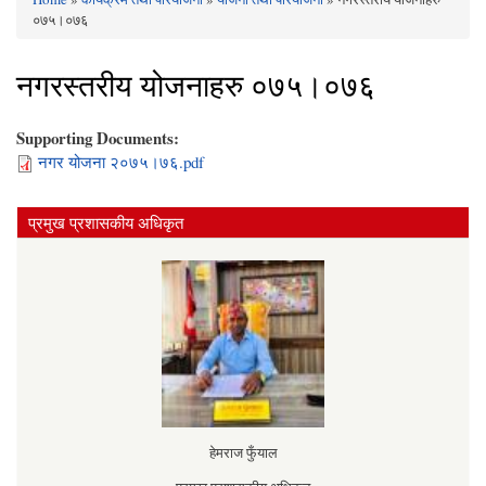
You are here
०७५।०७६
नगरस्तरीय योजनाहरु ०७५।०७६
Supporting Documents:
नगर योजना २०७५‍।७६.pdf
प्रमुख प्रशासकीय अधिकृत
हेमराज फुँयाल