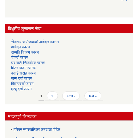
विधुतीय शुसासन सेवा
रोजगार संयोजकको आवेदन फाराम
आवेदन फारम
सम्पति विवरण फारम
चैाहदी फारम
घर बाटेा सिफारिस फारम
मिटर जडान फारम
बसाई सराई फारम
जन्म दर्ता फारम
विवाह दर्ता फारम
मृत्यु दर्ता फारम
Pages
1
2
next ›
last »
महत्वपुर्ण लिन्कहरु
•
हरिवन नगरपालिका करदाता पोर्टल