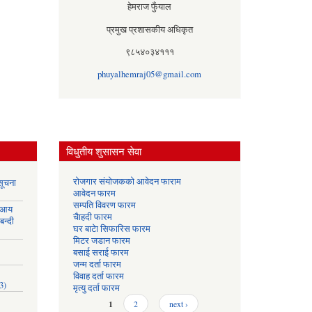
हेमराज फुँयाल
प्रमुख प्रशासकीय अधिकृत
९८५४०३४१११
phuyalhemraj05@gmail.com
विधुतीय शुसासन सेवा
रोजगार संयोजकको आवेदन फाराम
सूचना
आवेदन फारम
सम्पति विवरण फारम
 आय
चैाहदी फारम
बन्दी
घर बाटेा सिफारिस फारम
मिटर जडान फारम
बसाई सराई फारम
जन्म दर्ता फारम
विवाह दर्ता फारम
3)
मृत्यु दर्ता फारम
Pages
1
2
next ›