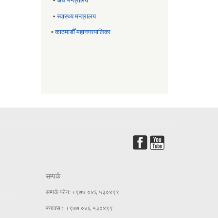
•
अर्थ मन्त्रालय
•
स्वास्थ्य मन्त्रालय
•
काठमाडौँ महानगरपालिका
सम्पर्क
सम्पर्क फोन: +९७७ ०४६ ५३०४९९
फ्याक्स ः +९७७ ०४६ ५३०४९९