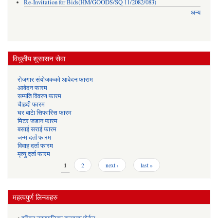
Re-Invitation for Bids(HM/GOODS/SQ 11/2082/083)
अन्य
विधुतीय शुसासन सेवा
रोजगार संयोजकको आवेदन फाराम
आवेदन फारम
सम्पति विवरण फारम
चैाहदी फारम
घर बाटेा सिफारिस फारम
मिटर जडान फारम
बसाई सराई फारम
जन्म दर्ता फारम
विवाह दर्ता फारम
मृत्यु दर्ता फारम
Pages
1
2
next ›
last »
महत्वपुर्ण लिन्कहरु