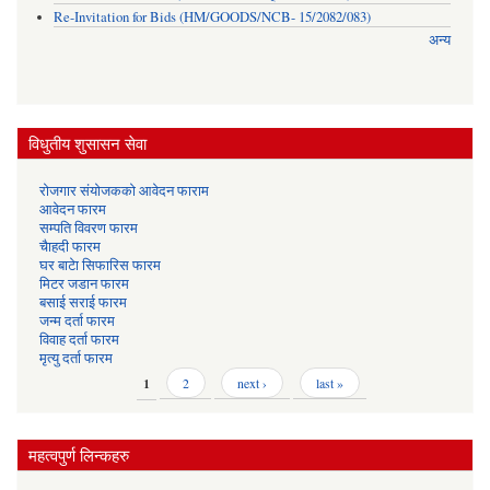
Re-Invitation for Bids (HM/GOODS/NCB- 15/2082/083)
अन्य
विधुतीय शुसासन सेवा
रोजगार संयोजकको आवेदन फाराम
आवेदन फारम
सम्पति विवरण फारम
चैाहदी फारम
घर बाटेा सिफारिस फारम
मिटर जडान फारम
बसाई सराई फारम
जन्म दर्ता फारम
विवाह दर्ता फारम
मृत्यु दर्ता फारम
Pages
1
2
next ›
last »
महत्वपुर्ण लिन्कहरु