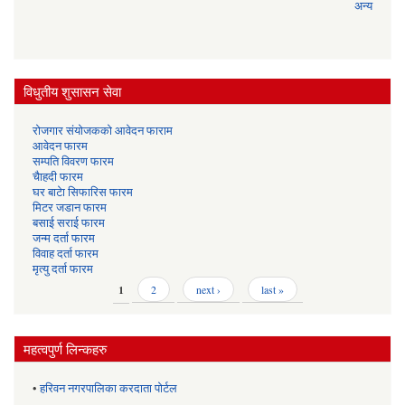
अन्य
विधुतीय शुसासन सेवा
रोजगार संयोजकको आवेदन फाराम
आवेदन फारम
सम्पति विवरण फारम
चैाहदी फारम
घर बाटेा सिफारिस फारम
मिटर जडान फारम
बसाई सराई फारम
जन्म दर्ता फारम
विवाह दर्ता फारम
मृत्यु दर्ता फारम
Pages
1
2
next ›
last »
महत्वपुर्ण लिन्कहरु
•
हरिवन नगरपालिका करदाता पोर्टल