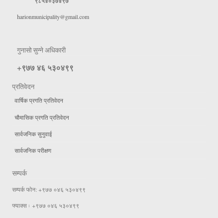
९८५४०३७४९७
harionmunicipality@gmail.com
गुनासो सुन्ने अधिकारी
+९७७ ४६ ५३०४९९
प्रतिवेदन
वार्षिक प्रगति प्रतिवेदन
चौमासिक प्रगति प्रतिवेदन
सार्वजनिक सुनुवाई
सार्वजनिक परीक्षण
सम्पर्क
सम्पर्क फोन: +९७७ ०४६ ५३०४९९
फ्याक्स ः +९७७ ०४६ ५३०४९९