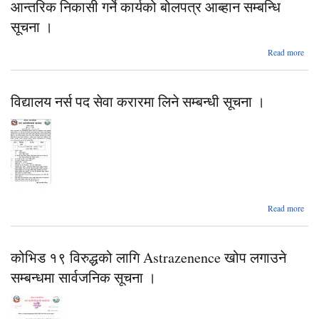
ग
आन्तरिक निकासी गर्ने कार्यको बोलपत्र आब्हान सम्बन्धि
सम
सूचना ।
सू
a
Read more
आ
०७८
विद्यालय नर्स पद सेवा करारमा लिने सम्बन्धी सूचना ।
को
लखन
खोल
नदी
पदा
उत्
घा
ब
abo
व
Read more
विद्य
नर्स
आन्
स
न
कोभिड १९ विरुद्धको लागि Astrazenence खोप लगाउने
करार
ल
का
सम्बन्धमा सार्वजनिक सूचना ।
सम्बन
बो
सूच
आ
सम
सूच