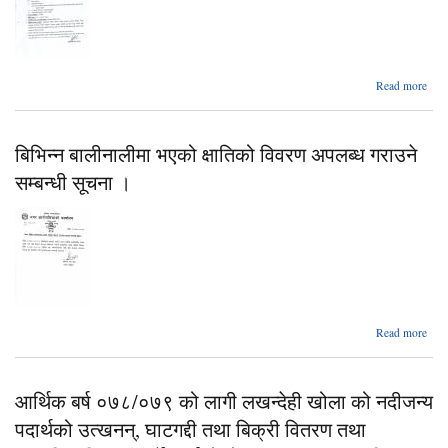
abo
Read more
विद्य
नर्स
स
बिभिन्न बालीनालीमा भएको क्षातिको विवरण अपलब्ध गराउने
करार
ल
सम्बन्धी सूचना ।
सम्बन
सूच
a
Read more
ब
बालीन
आर्थिक बर्ष ०७८/०७९ को लागी लखन्देही खोला को नदीजन्य
क
पदार्थको उत्खनन्, घाटगद्दी तथा बिक्री वितरण तथा
अ