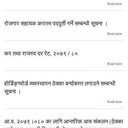
सूच
Read more
कर
आवश
स
रोजगार सहायक करारम पदपुर्ती गर्ने सम्बन्धी सूचना ।
सू
abo
Read more
रोजग
सहा
करा
कर तथा राजस्व दर रेट, २०७९ / ८०
पदपुर
ग
सम्बन
abo
Read more
सूच
क
त
राजस
होर्डिङ्गवोर्ड व्यवस्थापन ठेक्का बन्दोबस्त लगाउने सम्बन्धी
द
रे
सूचना ।
२०७
/ 
Read more
होर्डि
व्यव
आ.व. २०७९।०८० का लागि आन्तरिक आय संकलन (ठेक्का
बन
ल