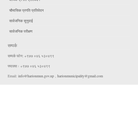
चौमासिक प्रगति प्रतिवेदन
सार्वजनिक सुनुवाई
सार्वजनिक परीक्षण
सम्पर्क
सम्पर्क फोन: +९७७ ०४६ ५३०४९९
फ्याक्स ः +९७७ ०४६ ५३०४९९
Email:
info@harionmun.gov.np
,
harionmunicipality@gmail.com