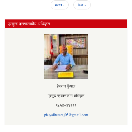
next ›
last »
(कर्
अधि
प्रमुख प्रशासकीय अधिकृत
अधि
१ द
तपशि
स्
भएक
स
अनुर
हेमराज फुँयाल
प्रमुख प्रशासकीय अधिकृत
९८५४०३४१११
phuyalhemraj05@gmail.com