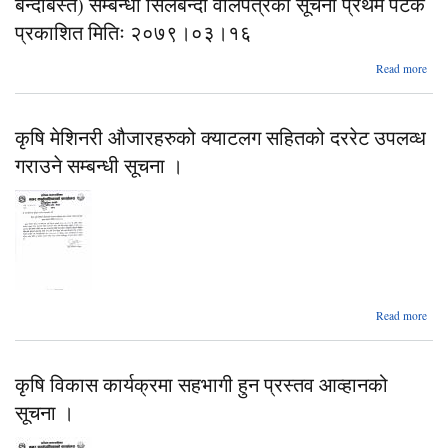
बन्दोबस्त) सम्बन्धी सिलबन्दी वोलपत्रको सूचना प्रथम पटक
स
सू
प्रकाशित मितिः २०७९।०३।१६
a
Read more
२
०८
कृषि मेशिनरी औजारहरुको क्याटलग सहितको दररेट उपलव्ध
आन्
गराउने सम्बन्धी सूचना ।
स
(
बन्द
सम
सिल
वोलप
abou
Read more
प्र
औजा
क
२
कृषि विकास कार्यक्रमा सहभागी हुन प्रस्तव आव्हानको
०
सूचना ।