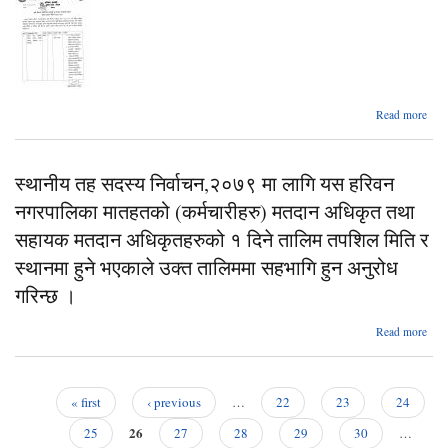
स
a
Read more
व
कार्य
स्थानीय तह सदस्य निर्वाचन,२०७९ मा लागि यस हरिवन
सह
नगरपालिका मातहतको (कर्मचारीहरु) मतदान अधिकृत तथा
प्
आव्ह
सहायक मतदान अधिकृतहरुको १ दिने तालिम तपशिल मिति र
सूच
स्थानमा हुने भएकाले उक्त तालिममा सहभागि हुन अनुरोध
गरिन्छ ।
Read more
स
निर्
मा
« first
‹ previous
…
22
23
24
Pages
26
न
25
27
28
29
30
…