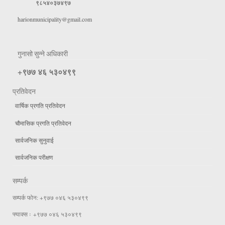
९८५४०३७४९७
harionmunicipality@gmail.com
गुनासो सुन्ने अधिकारी
+९७७ ४६ ५३०४९९
प्रतिवेदन
वार्षिक प्रगति प्रतिवेदन
चौमासिक प्रगति प्रतिवेदन
सार्वजनिक सुनुवाई
सार्वजनिक परीक्षण
सम्पर्क
सम्पर्क फोन: +९७७ ०४६ ५३०४९९
फ्याक्स ः +९७७ ०४६ ५३०४९९