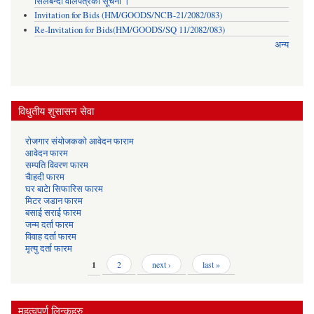
सिलबन्दी वोलपत्रको सूचना ।
Invitation for Bids (HM/GOODS/NCB-21/2082/083)
Re-Invitation for Bids(HM/GOODS/SQ 11/2082/083)
अन्य
विधुतीय शुसासन सेवा
रोजगार संयोजकको आवेदन फाराम
आवेदन फारम
सम्पति विवरण फारम
चैाहदी फारम
घर बाटेा सिफारिस फारम
मिटर जडान फारम
बसाई सराई फारम
जन्म दर्ता फारम
विवाह दर्ता फारम
मृत्यु दर्ता फारम
Pages
1
2
next ›
last »
महत्वपुर्ण लिन्कहरु