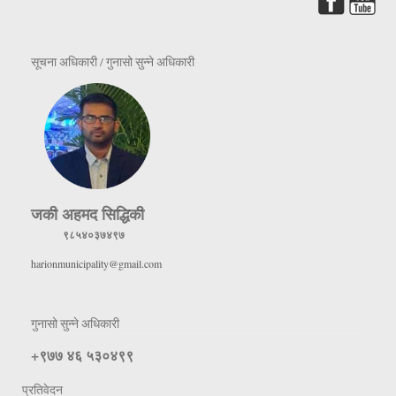
सूचना अधिकारी / गुनासो सुन्ने अधिकारी
जकी अहमद सिद्धिकी
९८५४०३७४९७
harionmunicipality@gmail.com
गुनासो सुन्ने अधिकारी
+९७७ ४६ ५३०४९९
प्रतिवेदन