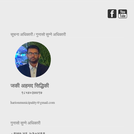
सूचना अधिकारी / गुनासो सुन्ने अधिकारी
जकी अहमद सिद्धिकी
९८५४०३७४९७
harionmunicipality@gmail.com
गुनासो सुन्ने अधिकारी
+९७७ ४६ ५३०४९९