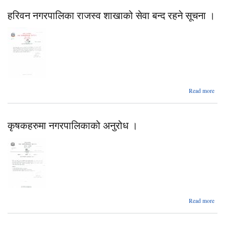
करा
हरिवन नगरपालिका राजस्व शाखाको सेवा बन्द रहने सूचना ।
पदप
सम्ब
सूचन
Read more
नगरप
कृषकहरुमा नगरपालिकाको अनुरोध ।
श
से
रहने
Read more
क
नगरप
अ