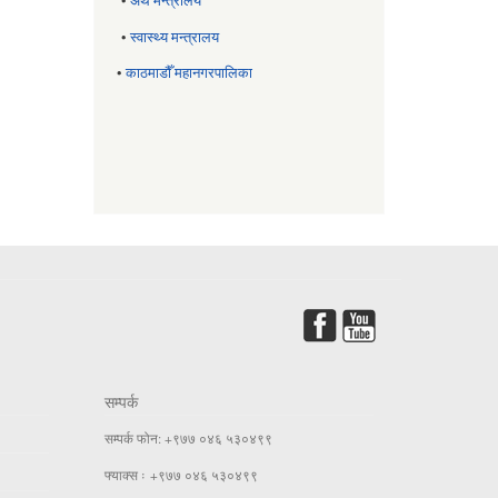
•
अर्थ मन्त्रालय
•
स्वास्थ्य मन्त्रालय
•
काठमाडौँ महानगरपालिका
सम्पर्क
सम्पर्क फोन: +९७७ ०४६ ५३०४९९
फ्याक्स ः +९७७ ०४६ ५३०४९९