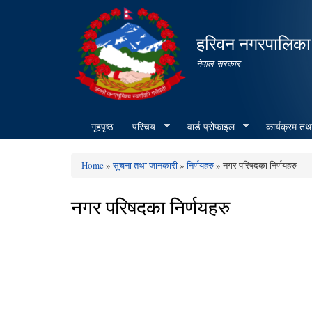
हरिवन नगरपालिका
नेपाल सरकार
गृहपृष्ठ
परिचय
वार्ड प्रोफाइल
कार्यक्रम तथ
Home
»
सूचना तथा जानकारी
»
निर्णयहरु
» नगर परिषदका निर्णयहरु
You are here
नगर परिषदका निर्णयहरु