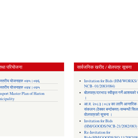
तथा परियोजना
सार्वजनिक खरीद / बोलपत्र सूचना
स्तरीय योजनाहरु ०७५।०७६
Invitation for Bids (HM/WORKS/
NCB- 01/2083/084)
स्तरीय योजनाहरु ०७४।०७५
बोलपत्र/दरभाउ स्वीकृत गर्ने आशयको 
nsport Master Plan of Harion
।
icipality
आ.व. २०८३।०८४ का लागि आन्तरिक
संकलन (ठेक्का बन्दोबस्त) सम्बन्धी सिल
वोलपत्रको सूचना ।
Invitation for Bids
(HM/GOODS/NCB-21/2082/083)
Re-Invitation for
Bids(HM/GOODS/SQ 11/2082/08