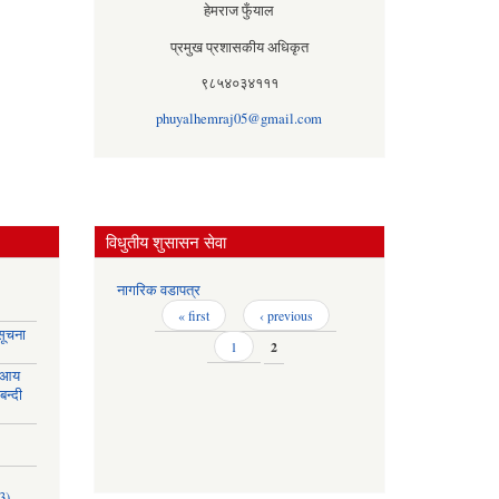
हेमराज फुँयाल
प्रमुख प्रशासकीय अधिकृत
९८५४०३४१११
phuyalhemraj05@gmail.com
विधुतीय शुसासन सेवा
नागरिक वडापत्र
Pages
« first
‹ previous
सूचना
1
2
 आय
बन्दी
3)