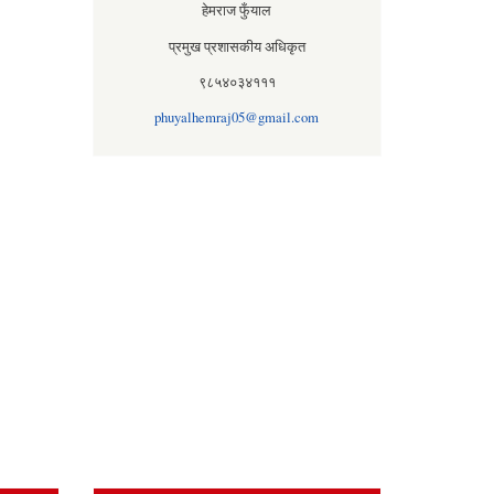
हेमराज फुँयाल
प्रमुख प्रशासकीय अधिकृत
९८५४०३४१११
phuyalhemraj05@gmail.com