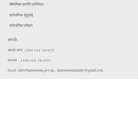
चौमासिक प्रगति प्रतिवेदन
सार्वजनिक सुनुवाई
सार्वजनिक परीक्षण
सम्पर्क
सम्पर्क फोन: +९७७ ०४६ ५३०४९९
फ्याक्स ः +९७७ ०४६ ५३०४९९
Email:
info@harionmun.gov.np
,
harionmunicipality@gmail.com