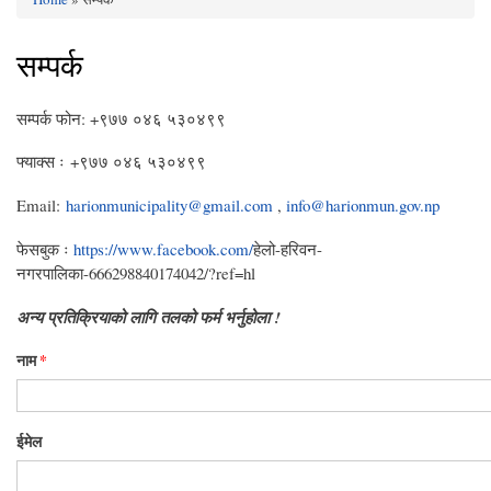
You are here
सम्पर्क
सम्पर्क फोन: +९७७ ०४६ ५३०४९९
फ्याक्स ः +९७७ ०४६ ५३०४९९
Email:
harionmunicipality@gmail.com
,
info@harionmun.gov.np
फेसबुक ः
https://www.facebook.com/
हेलो-हरिवन-
नगरपालिका-666298840174042/?ref=hl
अन्य प्रतिक्रियाको लागि तलको फर्म भर्नुहोला !
नाम
*
ईमेल