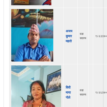
अजय
वडा
कुमार
९८६३३७०
सदस्य
महतो
विवी
वडा
माया
९८६६३७०
सदस्य
गोले