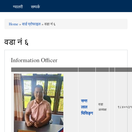
ग्यालरी
सम्पर्क
Home
»
वार्ड प्रोफाइल
» वडा नं ६
You are here
वडा नं ६
Information Officer
सन्त
वडा
लाल
९८४०५३१
अध्यक्ष
घिसिङ्ग