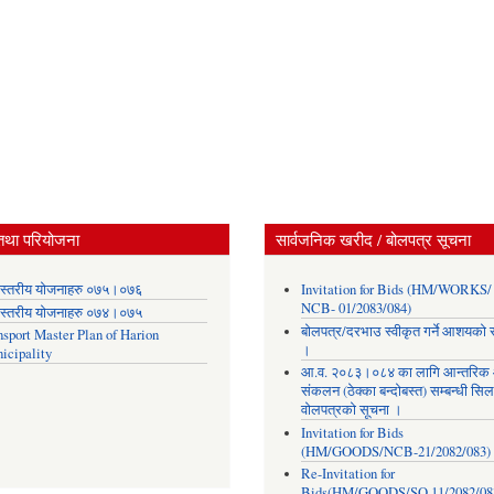
तथा परियोजना
सार्वजनिक खरीद / बोलपत्र सूचना
स्तरीय योजनाहरु ०७५।०७६
Invitation for Bids (HM/WORKS/
NCB- 01/2083/084)
स्तरीय योजनाहरु ०७४।०७५
बोलपत्र/दरभाउ स्वीकृत गर्ने आशयको 
nsport Master Plan of Harion
।
icipality
आ.व. २०८३।०८४ का लागि आन्तरिक
संकलन (ठेक्का बन्दोबस्त) सम्बन्धी सिल
वोलपत्रको सूचना ।
Invitation for Bids
(HM/GOODS/NCB-21/2082/083)
Re-Invitation for
Bids(HM/GOODS/SQ 11/2082/08