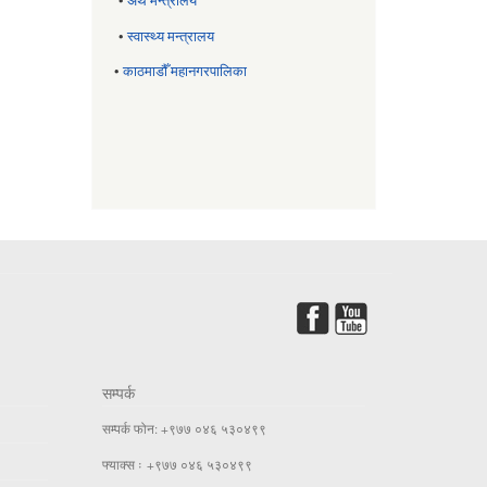
•
अर्थ मन्त्रालय
•
स्वास्थ्य मन्त्रालय
•
काठमाडौँ महानगरपालिका
सम्पर्क
सम्पर्क फोन: +९७७ ०४६ ५३०४९९
फ्याक्स ः +९७७ ०४६ ५३०४९९