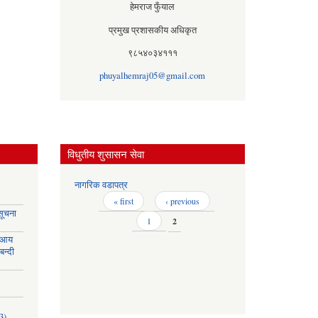
हेमराज फुँयाल
प्रमुख प्रशासकीय अधिकृत
९८५४०३४१११
phuyalhemraj05@gmail.com
विधुतीय शुसासन सेवा
नागरिक वडापत्र
Pages
« first
‹ previous
सूचना
1
2
 आय
बन्दी
3)