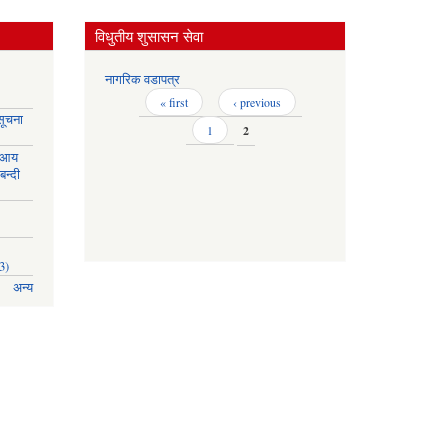
विधुतीय शुसासन सेवा
नागरिक वडापत्र
Pages
« first
‹ previous
सूचना
1
2
 आय
बन्दी
3)
अन्य