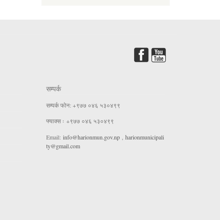
सम्पर्क
सम्पर्क फोन: +९७७ ०४६ ५३०४९९
फ्याक्स ः +९७७ ०४६ ५३०४९९
Email:
info@harionmun.gov.np
,
harionmunicipali
ty@gmail.com