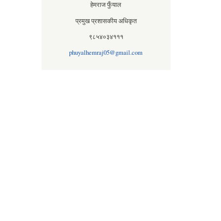
हेमराज फुँयाल
प्रमुख प्रशासकीय अधिकृत
९८५४०३४१११
phuyalhemraj05@gmail.com