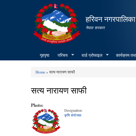
हरिवन नगरपालिका
नेपाल सरकार
गृहपृष्ठ
परिचय
वार्ड प्रोफाइल
कार्यक्रम तथ
Home
» सत्य नारायण साफी
You are here
सत्य नारायण साफी
Photo:
Designation:
कृषि संयोजक