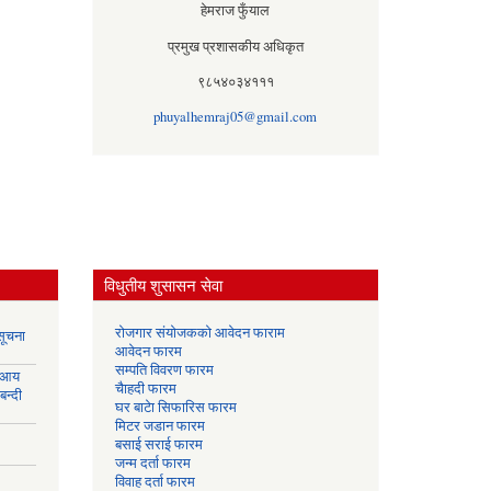
हेमराज फुँयाल
प्रमुख प्रशासकीय अधिकृत
९८५४०३४१११
phuyalhemraj05@gmail.com
विधुतीय शुसासन सेवा
रोजगार संयोजकको आवेदन फाराम
सूचना
आवेदन फारम
सम्पति विवरण फारम
 आय
चैाहदी फारम
बन्दी
घर बाटेा सिफारिस फारम
मिटर जडान फारम
बसाई सराई फारम
जन्म दर्ता फारम
विवाह दर्ता फारम