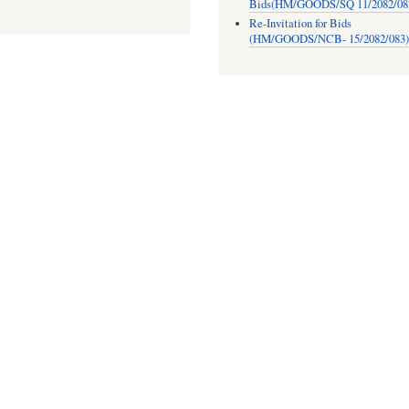
Bids(HM/GOODS/SQ 11/2082/08
Re-Invitation for Bids
(HM/GOODS/NCB- 15/2082/083)