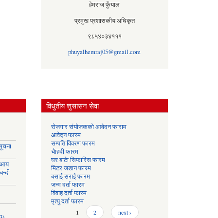
हेमराज फुँयाल
प्रमुख प्रशासकीय अधिकृत
९८५४०३४१११
phuyalhemraj05@gmail.com
विधुतीय शुसासन सेवा
रोजगार संयोजकको आवेदन फाराम
आवेदन फारम
सम्पति विवरण फारम
सूचना
चैाहदी फारम
घर बाटेा सिफारिस फारम
 आय
मिटर जडान फारम
बन्दी
बसाई सराई फारम
जन्म दर्ता फारम
विवाह दर्ता फारम
मृत्यु दर्ता फारम
Pages
1
2
next ›
3)