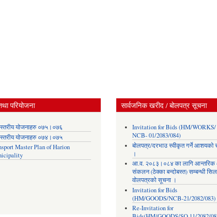
तथा परियोजना
सार्वजनिक खरीद / बोलपत्र सूचना
स्तरीय योजनाहरु ०७५।०७६
Invitation for Bids (HM/WORKS/
NCB- 01/2083/084)
स्तरीय योजनाहरु ०७४।०७५
बोलपत्र/दरभाउ स्वीकृत गर्ने आशयको 
nsport Master Plan of Harion
।
icipality
आ.व. २०८३।०८४ का लागि आन्तरिक
संकलन (ठेक्का बन्दोबस्त) सम्बन्धी सिल
वोलपत्रको सूचना ।
Invitation for Bids
(HM/GOODS/NCB-21/2082/083)
Re-Invitation for
Bids(HM/GOODS/SQ 11/2082/08