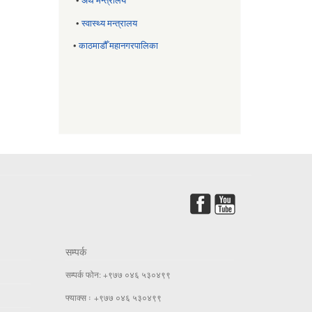
•
अर्थ मन्त्रालय
•
स्वास्थ्य मन्त्रालय
•
काठमाडौँ महानगरपालिका
सम्पर्क
सम्पर्क फोन: +९७७ ०४६ ५३०४९९
फ्याक्स ः +९७७ ०४६ ५३०४९९