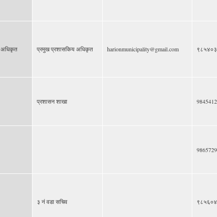
य अधिकृत
प्रमुख प्रशासकिय अधिकृत
harionmunicipality@gmail.com
९८५४०३
प्रशासन शाखा
9845412
9865729
३ नं वडा सचिव
९८५६०४