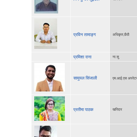
प्रविन तामाङ्ग
अधिकृत,छैठाै
प्रमिशा राना
ना.सु
सामुयल सिंजाली
एम.आई.एस अपरेट
प्रतीमा पाठक
खरिदार