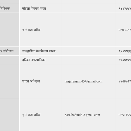
िरिक्षक
महिला विकाश शखा
९८४५५२
१ नं वडा सचिव
9863287
लाप संयोजक
सामुदायिक मेलमिलाप शाखा
९८४४२२
हरिवन नगरपालिका
९८४४५१
शाखा अधिकृत
ranjureggmi45@gmail.com
9849947
९ नं वडा सचिव
baralbednidh@gmail.com
9851195