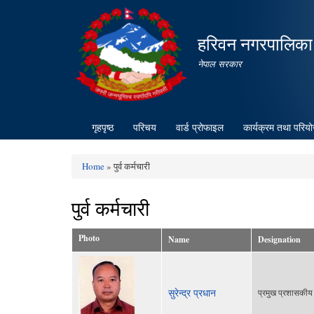
हरिवन नगरपालिका
नेपाल सरकार
गृहपृष्ठ
परिचय
वार्ड प्रोफाइल
कार्यक्रम तथा परिय
Home
» पुर्व कर्मचारी
You are here
पुर्व कर्मचारी
Photo
Name
Designation
सुरेन्द्र प्रधान
प्रमुख प्रशासकी