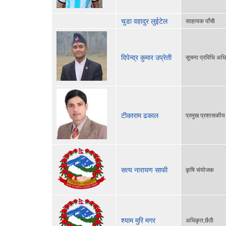
चुडा वहादुर लुईटेल
साहायक पाँचाै
दिपेन्द्र कुमार उप्रेती
सूचना प्रविधि अध
टीकाराम ढकाल
प्रमुख प्रशासकी
सत्य नारायण साफी
कृषि संयोजक
श्याम मुरि मगर
अधिकृत,छैठाै