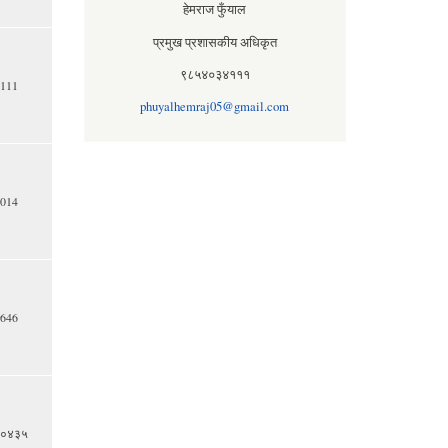
हेमराज फुँयाल
प्रमुख प्रशासकीय अधिकृत
९८५४०३४१११
111
phuyalhemraj05@gmail.com
014
646
०४३५