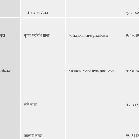
३ नं. वडा कार्यालय
९८५६०४
िकृत
सूचना प्रबिधि शाखा
ito.harionmun@gmail.com
9849619
य अधिकृत
harionmunicipality@gmail.com
9854034
कृषि शाखा
९८०४८९
सहकारी शाखा
9843112