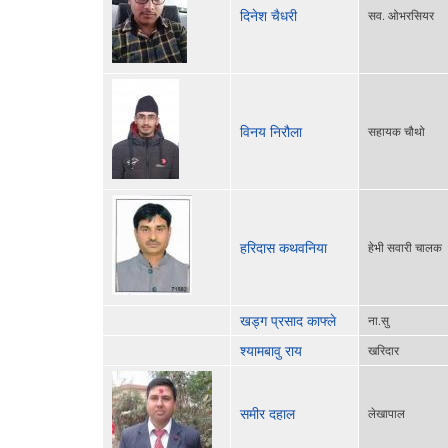
दिनेश चैधरी
सव. ओभरसियर
विनय निरौला
सहायक चौथो
हरिदास कथवनिया
हेभी सवारी चालक
खड्ग प्रसाद काफ्ले
ना.सु
श्यामबावु राय
खरिदार
समीर दहाल
लेखापाल