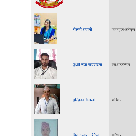
रोसनी घतानी
कार्यक्रम अधिकृत
पृथ्वी राज जयसवला
सव.इन्जिनियर
हरिकृष्ण मैनाली
खरिदार
मिन कुमार लुईटेल
खरिदार