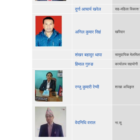
दुर्गा आचार्य खरेल
सह-महिला विकाश न
अनिल कुमार सिहं
खरिदार
शंखर बहादुर थापा
सामुदायिक मेलमि
हिमाल गुरुङ
कार्यालय सहयोगी
रन्जु कुमारी रेग्मी
शाखा अधिकृत
वेदनिधि वराल
ना.सु