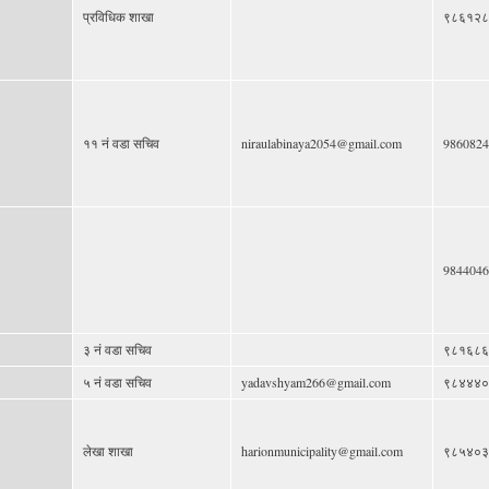
प्रविधिक शाखा
९८६१२८
११ नं वडा सचिव
niraulabinaya2054@gmail.com
9860824
9844046
३ नं वडा सचिव
९८१६८६
५ नं वडा सचिव
yadavshyam266@gmail.com
९८४४४०
लेखा शाखा
harionmunicipality@gmail.com
९८५४०३