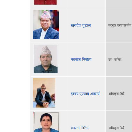
खरुदेव चूडाल
प्रमुख प्रशासकी
नवराज निरौला
उप- सचिव
इश्वर प्रसाद आचार्य
अधिकृत,छैठाै
बन्धना निरैला
अधिकृत,छैठाै