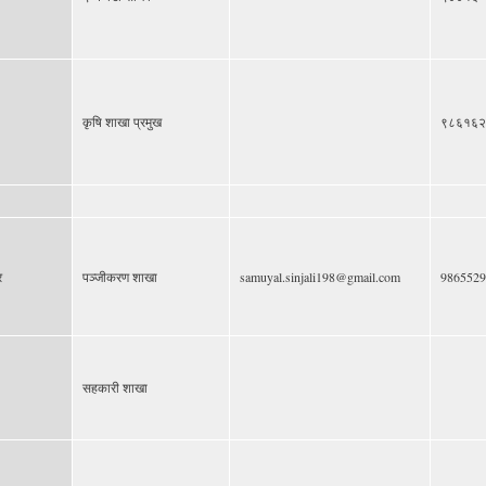
कृषि शाखा प्रमुख
९८६१६२
र
पञ्जीकरण शाखा
samuyal.sinjali198@gmail.com
9865529
सहकारी शाखा