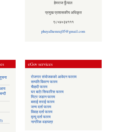
हेमराज फुँयाल
प्रमुख प्रशासकीय अधिकृत
९८५४०३४१११
phuyalhemraj05@gmail.com
ces
eGov services
रोजगार संयोजकको आवेदन फाराम
सूचना
सम्पति विवरण फारम
चैाहदी फारम
 आय
घर बाटेा सिफारिस फारम
बन्दी
मिटर जडान फारम
बसाई सराई फारम
जन्म दर्ता फारम
विवाह दर्ता फारम
मृत्यु दर्ता फारम
3)
नागरिक वडापत्र