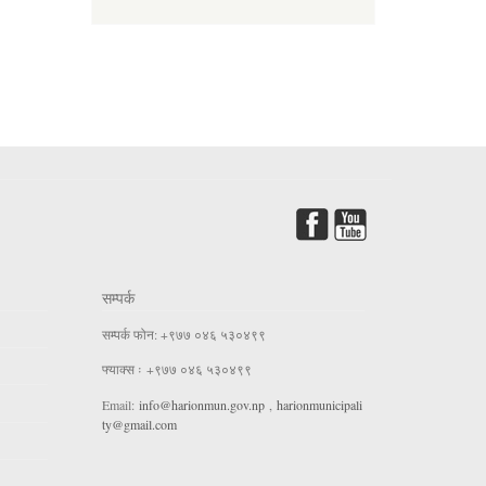
सम्पर्क
सम्पर्क फोन: +९७७ ०४६ ५३०४९९
फ्याक्स ः +९७७ ०४६ ५३०४९९
Email:
info@harionmun.gov.np
,
harionmunicipali
ty@gmail.com