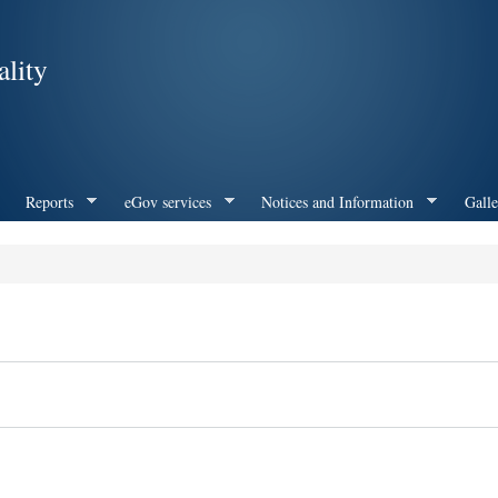
Skip to
main
lity
content
Reports
eGov services
Notices and Information
Galle