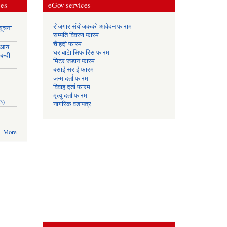
ces
eGov services
रोजगार संयोजकको आवेदन फाराम
सूचना
सम्पति विवरण फारम
चैाहदी फारम
 आय
घर बाटेा सिफारिस फारम
बन्दी
मिटर जडान फारम
बसाई सराई फारम
जन्म दर्ता फारम
विवाह दर्ता फारम
मृत्यु दर्ता फारम
3)
नागरिक वडापत्र
More