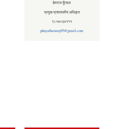
हेमराज फुँयाल
प्रमुख प्रशासकीय अधिकृत
९८५४०३४१११
phuyalhemraj05@gmail.com