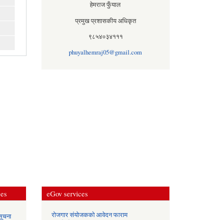
हेमराज फुँयाल
प्रमुख प्रशासकीय अधिकृत
९८५४०३४१११
phuyalhemraj05@gmail.com
ces
eGov services
रोजगार संयोजकको आवेदन फाराम
सूचना