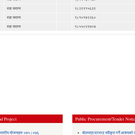
वडा सदस्य
९८२९९१५६३९
वडा सदस्य
९८१०१७२२६०
वडा सदस्य
९८५५०२९७०७
d Project
Public Procurement/Tender Noti
स्तरीय योजनाहरु ०७५।०७६
बोलपत्र/दरभाउ स्वीकृत गर्ने आशयको 