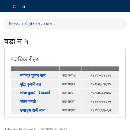
Contact
Home
»
वार्ड प्रोफाइल
» वडा नं ५
You are here
वडा नं ५
पदाधिकारीहरु
नागेन्द्र कुमार साह
वडा अध्यक्ष
९८४४०६२९१३
बुद्धि कुमारी वल
वडा सदस्य
९८२७६८३६१४
शोभा कुमारी विश्वकर्मा
वडा सदस्य
९८१७६३३५७७
शंकर महतो
वडा सदस्य
९८४४१११६३५
छयाङ्ग दोर्जे लामा
वडा सदस्य
९८४९९६२०६७
Submitted by
ictv
on Sun, 09/29/2019 - 16:14