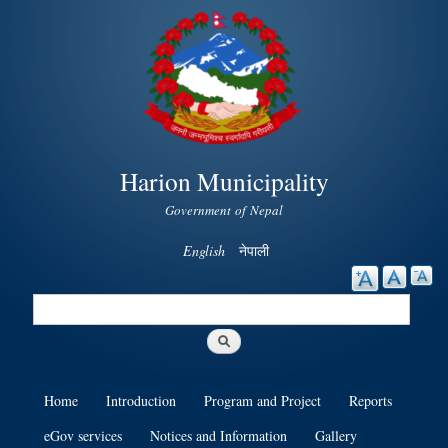
Skip to
main
content
Harion Municipality
Government of Nepal
English
नेपाली
Search
Search form
Home
Introduction
Program and Project
Reports
eGov services
Notices and Information
Gallery