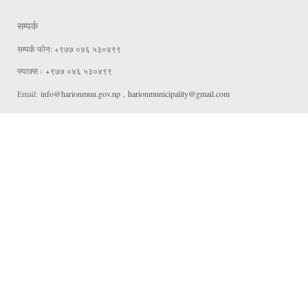
सम्पर्क
सम्पर्क फोन: +९७७ ०४६ ५३०४९९
फ्याक्स ः +९७७ ०४६ ५३०४९९
Email:
info@harionmun.gov.np
,
harionmunicipality@gmail.com