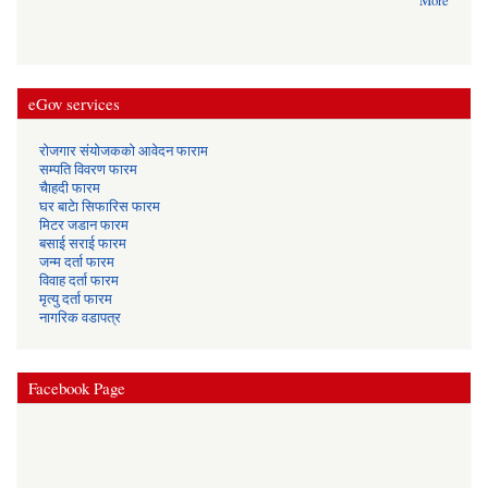
More
eGov services
रोजगार संयोजकको आवेदन फाराम
सम्पति विवरण फारम
चैाहदी फारम
घर बाटेा सिफारिस फारम
मिटर जडान फारम
बसाई सराई फारम
जन्म दर्ता फारम
विवाह दर्ता फारम
मृत्यु दर्ता फारम
नागरिक वडापत्र
Facebook Page