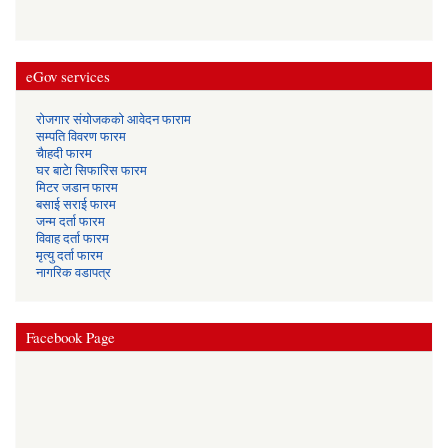
eGov services
रोजगार संयोजकको आवेदन फाराम
सम्पति विवरण फारम
चैाहदी फारम
घर बाटेा सिफारिस फारम
मिटर जडान फारम
बसाई सराई फारम
जन्म दर्ता फारम
विवाह दर्ता फारम
मृत्यु दर्ता फारम
नागरिक वडापत्र
Facebook Page